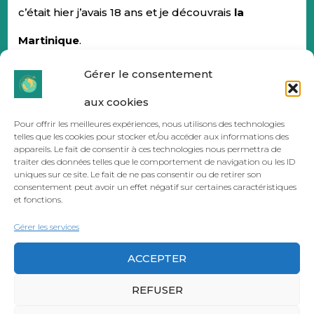
c’était hier j’avais 18 ans et je découvrais
la
Martinique
.
Gérer le consentement
Ces paysages sublimes
,
sa
population
aux cookies
accueillante
(j’avais la chance d’aller chez
Pour offrir les meilleures expériences, nous utilisons des technologies
telles que les cookies pour stocker et/ou accéder aux informations des
l’habitant, selon moi la meilleure façon de
appareils. Le fait de consentir à ces technologies nous permettra de
traiter des données telles que le comportement de navigation ou les ID
voyager).
uniques sur ce site. Le fait de ne pas consentir ou de retirer son
consentement peut avoir un effet négatif sur certaines caractéristiques
et fonctions.
Gérer les services
Ici la carte des pays que j’ai visité (la liste s’agrandit
ACCEPTER
d’année en année)
:
REFUSER