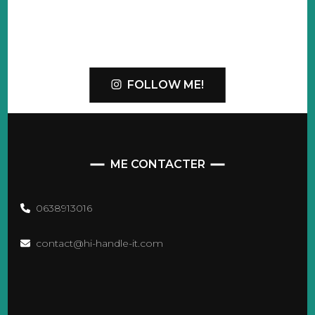
FOLLOW ME!
ME CONTACTER
0638913016
contact@hi-handle-it.com