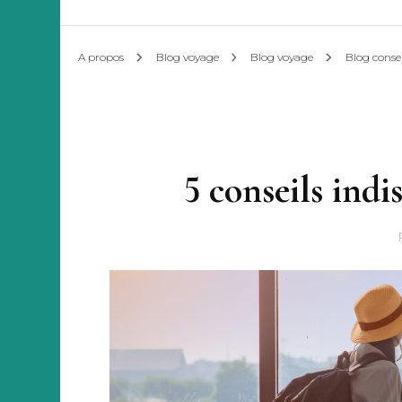
Concept Travel Planner
A propos
Blog voyage
Blog voyage
Blog conse
5 conseils indi