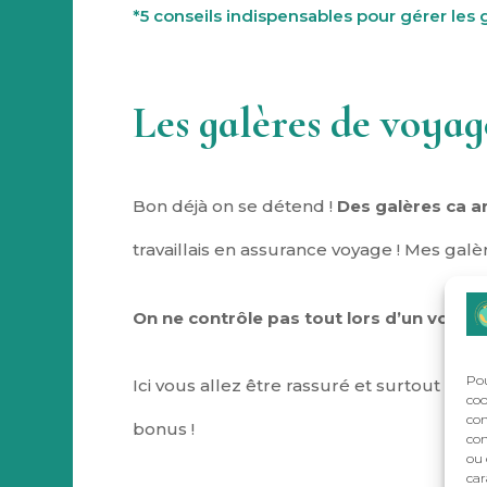
*5 conseils indispensables pour gérer les
Les galères de voyag
Bon déjà on se détend !
Des galères ca a
travaillais en assurance voyage ! Mes galère
On ne contrôle pas tout lors d’un voyag
Pou
Ici vous allez être rassuré et surtout vou
coo
con
bonus !
com
ou 
car