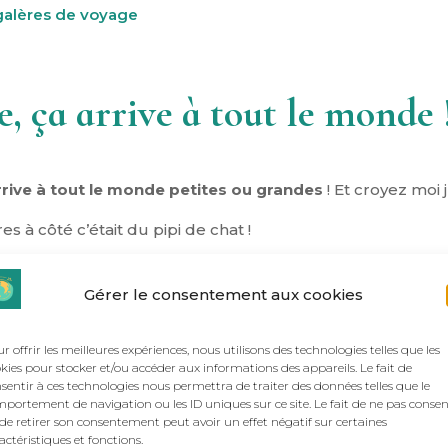
 galères de voyage
e, ça arrive à tout le monde 
rrive à tout le monde petites ou grandes
! Et croyez moi 
s à côté c’était du pipi de chat !
e
. Sinon ce serait trop facile !
Gérer le consentement aux cookies
r offrir les meilleures expériences, nous utilisons des technologies telles que les
s allez repartir avec 5 conseils indispensables pour gérer l
kies pour stocker et/ou accéder aux informations des appareils. Le fait de
sentir à ces technologies nous permettra de traiter des données telles que le
portement de navigation ou les ID uniques sur ce site. Le fait de ne pas consen
de retirer son consentement peut avoir un effet négatif sur certaines
actéristiques et fonctions.