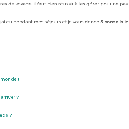
es de voyage, il faut bien réussir à les gérer pour ne pas
e j’ai eu pendant mes séjours et je vous donne
5 conseils i
e monde !
arriver ?
yage ?