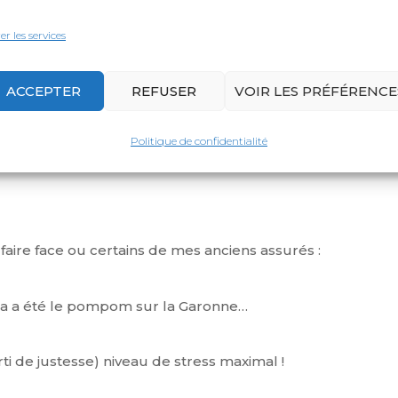
de voyage peuvent arriver ?
er les services
ACCEPTER
REFUSER
VOIR LES PRÉFÉRENCE
voyage !
Politique de confidentialité
le de location, retard de bagage ou d’avion, perte de b
faire face ou certains de mes anciens assurés :
ca a été le pompom sur la Garonne…
rti de justesse) niveau de stress maximal !