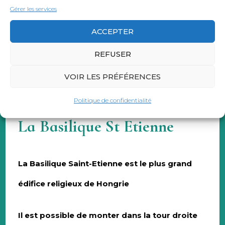
Combien
: gratuit
Gérer les services
ACCEPTER
REFUSER
VOIR LES PRÉFÉRENCES
Politique de confidentialité
La Basilique St Etienne
La Basilique Saint-Etienne est le plus grand
édifice religieux de Hongrie
Il est possible de monter dans la tour droite