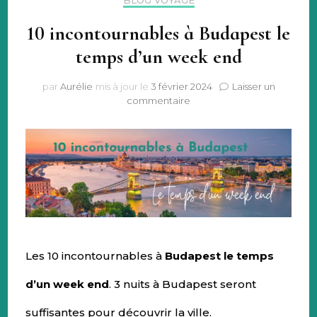
BLOG VOYAGE
10 incontournables à Budapest le
temps d’un week end
par
Aurélie
mis à jour le
3 février 2024
Laisser un
sur
commentaire
10
incontournables
à
Budapest
le
temps
d’un
week
end
Les 10 incontournables à
Budapest le temps
d’un week end
. 3 nuits à Budapest seront
suffisantes pour découvrir la ville.